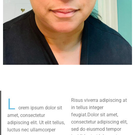
L
Risus viverra adipiscing at
orem ipsum dolor sit
in tellus integer
amet, consectetur
feugiat.Dolor sit amet,
adipiscing elit. Ut elit tellus,
consectetur adipiscing elit,
luctus nec ullamcorper
sed do eiusmod tempor